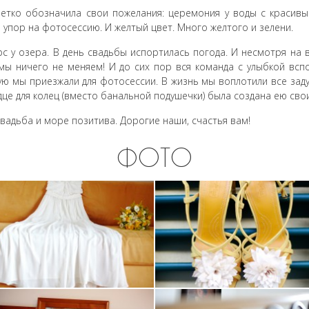
 четко обозначила свои пожелания: церемония у воды с красивы
и упор на фотосессию. И желтый цвет. Много желтого и зелени.
 у озера. В день свадьбы испортилась погода. И несмотря на в
мы ничего не меняем! И до сих пор вся команда с улыбкой всп
рую мы приезжали для фотосессии. В жизнь мы воплотили все зад
дце для колец (вместо банальной подушечки) была создана ею сво
адьба и море позитива. Дорогие наши, счастья вам!
ФОТО