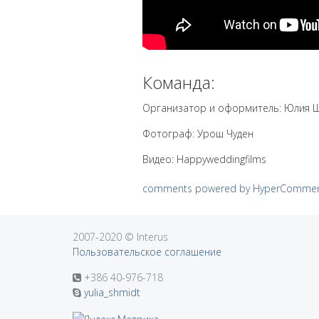
Команда:
Организатор и оформитель: Юлия 
Фотограф: Урош Чуден
Видео: Happyweddingfilms
comments powered by HyperComme
2007-2020 © Interus
Пользовательское соглашение
+386 40-976-718
yulia_shmidt