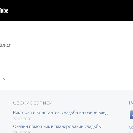
Шмидт
nts
Свежие записи
Р
Виктория и Константин, свадьба на озере Блед
20.03.2020
Онлайн помощник в планировании свадьбы
Со
Ин
07.10.2019