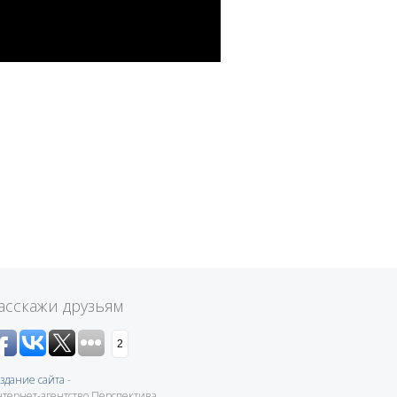
асскажи друзьям
2
здание сайта
-
тернет-агентство Перспектива